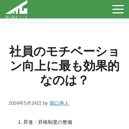
コ
メ
ン
テ
ニ
ン
ュ
ツ
社員のモチベーショ
へ
ー
ン向上に最も効果的
ス
キ
なのは？
ッ
プ
2024年5月24日
by
堀口寿人
昇進・昇格制度の整備