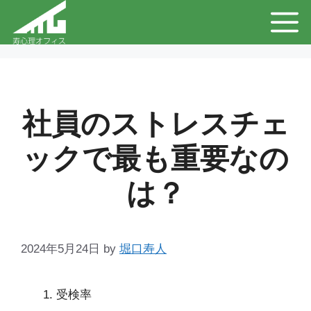
コ
メ
ン
テ
ニ
ン
ュ
ツ
社員のストレスチェ
へ
ー
ックで最も重要なの
ス
キ
は？
ッ
プ
2024年5月24日
by
堀口寿人
受検率