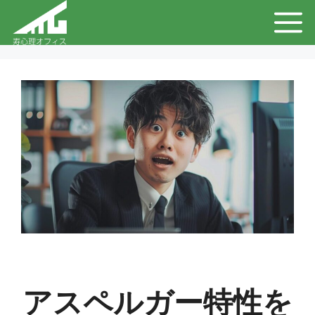
コ
メ
ン
テ
ニ
ン
ュ
ツ
へ
ー
ス
キ
ッ
プ
アスペルガー特性を