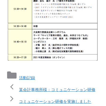
カ
活動記録
テ
ゴ
某会計事務所様：コミュニケーション研修
リ
ー
コミュニケーション研修を実施しました