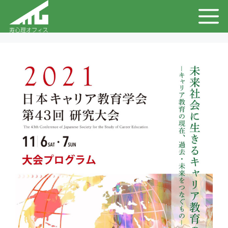
コ
メ
ン
テ
ニ
ン
ュ
ツ
へ
ー
ス
キ
ッ
プ