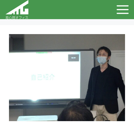
コ
メ
ン
テ
ニ
ン
ュ
ツ
へ
ー
ス
キ
ッ
プ