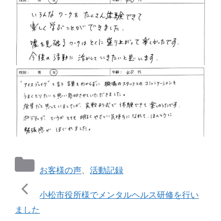
カ
お客様の声
、
活動記録
テ
ゴ
小松市役所様でメンタルヘルス研修を行い
リ
ー
ました